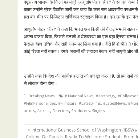
बेगूसराय भाजपा के जिला महामंत्री आशुतोष पोद्दार “हीरा” ने स्वागत क
बाबत उन्होंने प्रेस विज्ञप्ति जारी कर कहा कि कल रात आदरणीय प्रधानमं
इस बार चीन पर डिजिटल सर्जिकल स्ट्राइक किया है। हम उनके इस फैसल
आशुतोष पोद्दार “हीरा” ने कहा कि भारत अब किसी की गीदड़ भभकी सहन नहीं
अपना बाजार दिया, जिससे उनकी अर्थव्यवस्था का एक बड़ा हिस्सा चलता है।
फैसला बेहद उचित और सही समय पर लिया गया है। बीते दिनों चीन ने धो
कोई रिश्ता नहीं बचता। हमारे जवानों की शहादत बेकार नहीं जाएगी और
उन्होंने कहा कि देश की आर्थिक हालात को मजबूत करना है, तो हम सबों क
से लोकल होना होगा।
,
,
Breaking News
# National News
#Astrology
#Bollywoo
,
,
,
,
#FilmPersonalities
#FilmStars
#LatestFilms
#LatestNews
#Mum
,
,
,
,
actors
Actress
Directors
Producers
Singers
Post
International Business School of Washington (IBSW)-
navigation
College De Paris Is Ready To Welcome Students From I