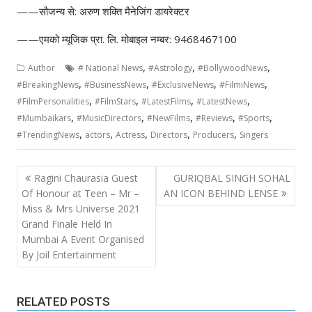
——सौजन्य से: अरुण शक्ति मैनेजिंग डायरेक्टर
——एमको म्यूजिक प्रा. लि. मोबाइल नम्बर: 9468467100
,
,
,
Author
# National News
#Astrology
#BollywoodNews
,
,
,
,
#BreakingNews
#BusinessNews
#ExclusiveNews
#FilmiNews
,
,
,
,
#FilmPersonalities
#FilmStars
#LatestFilms
#LatestNews
,
,
,
,
,
#Mumbaikars
#MusicDirectors
#NewFilms
#Reviews
#Sports
,
,
,
,
,
#TrendingNews
actors
Actress
Directors
Producers
Singers
Post
Ragini Chaurasia Guest
GURIQBAL SINGH SOHAL
navigation
Of Honour at Teen – Mr –
AN ICON BEHIND LENSE
Miss & Mrs Universe 2021
Grand Finale Held In
Mumbai A Event Organised
By Joil Entertainment
RELATED POSTS