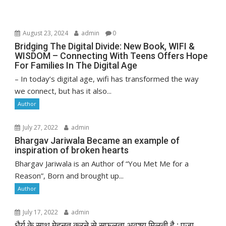
August 23, 2024
admin
0
Bridging The Digital Divide: New Book, WIFI &
WISDOM – Connecting With Teens Offers Hope
For Families In The Digital Age
– In today’s digital age, wifi has transformed the way
we connect, but has it also...
Author
July 27, 2022
admin
Bhargav Jariwala Became an example of
inspiration of broken hearts
Bhargav Jariwala is an Author of “You Met Me for a
Reason”, Born and brought up...
Author
July 17, 2022
admin
धैर्य के साथ मेहनत करने से सफलता अवश्य मिलती है : पूजा