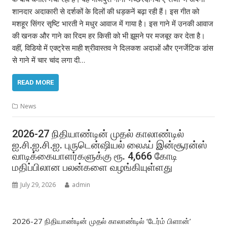
शानदार अदाकारी से दर्शकों के दिलों की धड़कनें बढ़ा रही हैं। इस गीत को
मशहूर सिंगर सृष्टि भारती ने मधुर आवाज में गाया है। इस गाने में उनकी आवाज
की खनक और गाने का रिदम हर किसी को भी झूमने पर मजबूर कर देता है।
वहीं, विडियो में एक्ट्रेस माही श्रीवास्तव ने दिलकश अदाओं और एनर्जेटिक डांस
से गाने में चार चांद लगा दी…
READ MORE
News
2026-27 நிதியாண்டின் முதல் காலாண்டில்
ஐ.சி.ஐ.சி.ஐ. புருடென்ஷியல் லைஃப் இன்சூரன்ஸ்
வாடிக்கையாளர்களுக்கு ரூ. 4,666 கோடி
மதிப்பிலான பலன்களை வழங்கியுள்ளது
July 29, 2026
admin
2026-27 நிதியாண்டின் முதல் காலாண்டில் ‘டேர்ம் பிளான்’