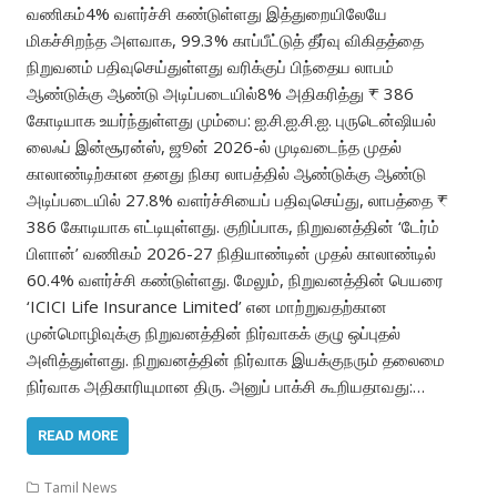
வணிகம்4% வளர்ச்சி கண்டுள்ளது இத்துறையிலேயே
மிகச்சிறந்த அளவாக, 99.3% காப்பீட்டுத் தீர்வு விகிதத்தை
நிறுவனம் பதிவுசெய்துள்ளது வரிக்குப் பிந்தைய லாபம்
ஆண்டுக்கு ஆண்டு அடிப்படையில்8% அதிகரித்து ₹ 386
கோடியாக உயர்ந்துள்ளது மும்பை: ஐ.சி.ஐ.சி.ஐ. புருடென்ஷியல்
லைஃப் இன்சூரன்ஸ், ஜூன் 2026-ல் முடிவடைந்த முதல்
காலாண்டிற்கான தனது நிகர லாபத்தில் ஆண்டுக்கு ஆண்டு
அடிப்படையில் 27.8% வளர்ச்சியைப் பதிவுசெய்து, லாபத்தை ₹
386 கோடியாக எட்டியுள்ளது. குறிப்பாக, நிறுவனத்தின் ‘டேர்ம்
பிளான்’ வணிகம் 2026-27 நிதியாண்டின் முதல் காலாண்டில்
60.4% வளர்ச்சி கண்டுள்ளது. மேலும், நிறுவனத்தின் பெயரை
‘ICICI Life Insurance Limited’ என மாற்றுவதற்கான
முன்மொழிவுக்கு நிறுவனத்தின் நிர்வாகக் குழு ஒப்புதல்
அளித்துள்ளது. நிறுவனத்தின் நிர்வாக இயக்குநரும் தலைமை
நிர்வாக அதிகாரியுமான திரு. அனுப் பாக்சி கூறியதாவது:…
READ MORE
Tamil News