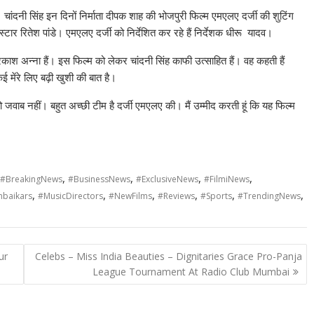
ईं। चांदनी सिंह इन दिनों निर्माता दीपक शाह की भोजपुरी फिल्म एमएलए दर्जी की शुटिंग
्टार रितेश पांडे। एमएलए दर्जी को निर्देशित कर रहे हैं निर्देशक धीरू यादव।
प्रकाश अन्ना हैं। इस फिल्म को लेकर चांदनी सिंह काफी उत्साहित हैं। वह कहती हैं
ई मेंरे लिए बढ़ी खुशी की बात है।
ो जवाब नहीं। बहुत अच्छी टीम है दर्जी एमएलए की। मैं उम्मीद करती हूं कि यह फिल्म
,
,
,
,
#BreakingNews
#BusinessNews
#ExclusiveNews
#FilmiNews
,
,
,
,
,
,
baikars
#MusicDirectors
#NewFilms
#Reviews
#Sports
#TrendingNews
ur
Celebs – Miss India Beauties – Dignitaries Grace Pro-Panja
League Tournament At Radio Club Mumbai