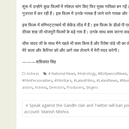
शुरू में उन्होने कुछ फिल्मों में स्पेशल सांग किए फिर मुख्य नायिका बन ग
गुजरात में कर रही हैं। इस फिल्म में उनके नायक हैं जाने माने गायक और स
इस फिल्म में मणिभट्टाचार्य भी सेकेंड लीड में हैं। इस फिल्म के डीओ पी 
दीपक शाह जी भोजपुरी फिल्मों के बड़े नाम हैं। उनके साथ काम करना वाक
धीरू यादव जी के साथ मैने पहले भी काम किया है और रितेश पांडे जी का त
मेरे कला और कैरियर को और आगे तक लेजाने में मेरी मदद करेगी।
———शशिकांत सिंह
,
,
,
Actress
# National News
#Astrology
#BollywoodNews
,
,
,
,
#FilmPersonalities
#FilmStars
#LatestFilms
#LatestNews
#Mum
,
,
,
,
actors
Actress
Directors
Producers
Singers
Post
Speak against the Gandhi clan and Twitter will ban yo
navigation
account: Manish Mishra