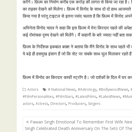
करेंगे। फ़िल्म का निर्माण करीब एक करोड़ की लागत से किया जा रहा है। फ़िल
का तड़का देखने को मिलेगा। फ़िल्म में विनोद के साथ दो दो हाथ आजमा
किया गया है परंतु टाइटल से इतना पसंद चलता है कि फ़िल्म में विनोद अपने
अभिनेता विनोद यादव ने कहा कि इस फ़िल्म में मेरा किरदार पहले की अपेक्षा का
कई रोमांचक दृश्य देखने को मिलेंगे। मैं कहानी के बारे ज्यादा नहीं बता 
फ़िल्म के निर्देशक इकबाल बख्श ने बताया कि मैंने विनोद के साथ पहले भी 
ये बड़े ही हसमुख इंसान हैं जो कि सेट पर सबके साथ घुल मिलाकर रहते है
फ़िल्म में विनोद का किरदार काफी स्ट्रॉग है। जो दर्शकों के दिल में घर क
,
,
,
Actors
# National News
#Astrology
#BollywoodNews
,
,
,
,
#FilmPersonalities
#FilmStars
#LatestFilms
#LatestNews
#Mum
,
,
,
,
actors
Actress
Directors
Producers
Singers
Post
Pawan Singh Emotional To Remember First Wife Ne
navigation
Singh Celebrated Death Anniversary On The Sets Of Th