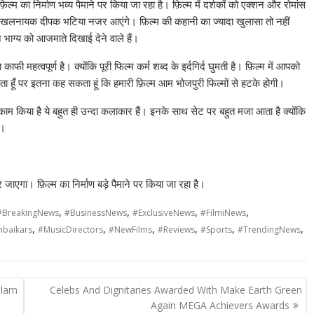
्म का निर्माण भव्य पैमाने पर किया जा रहा है। फ़िल्म में दर्शकों को एक्शन और रोमांस
ते खलनायक दीपक भटिया नजर आएंगे। फ़िल्म की कहानी का ज्यादा खुलासा तो नहीं
 भाग्य को आजमाते दिखाई देने वाले हैं।
फी महत्वपूर्ण है। क्योंकि पूरी फिल्म कर्म शब्द के इर्दगिर्द घुमती है। फ़िल्म में आपको
सकता हूँ पर इतना कह सकता हूं कि हमारी फ़िल्म आम भोजपुरी फिल्मों से हटके होगी।
काम किया है ये बहुत ही उन्दा कलाकार हैं। इनके साथ सेट पर बहुत मजा आता है क्योंकि
ं।
र जाएगा। फ़िल्म का निर्माण बड़े पैमाने पर किया जा रहा है।
,
,
,
,
#BreakingNews
#BusinessNews
#ExclusiveNews
#FilmiNews
,
,
,
,
,
,
baikars
#MusicDirectors
#NewFilms
#Reviews
#Sports
#TrendingNews
elam
Celebs And Dignitaries Awarded With Make Earth Green
e
Again MEGA Achievers Awards