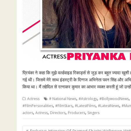
प्रियंका ने कहा कि मुझे वर्ल्डवाइड रिकार्ड्स से जुड़ कर बहुत ज्यादा खुशी हो
गई थी। जिसमे मेरे साथ इंडस्ट्री के दिग्गज अभिनेता पवन सिंह और अभि
किया था। मैं तहेदिल से रत्नाकर कुमार का आभार व्यक्त करती हूं जो उन्ह
,
,
,
Actress
# National News
#Astrology
#BollywoodNews
,
,
,
,
#FilmPersonalities
#FilmStars
#LatestFilms
#LatestNews
#Mum
,
,
,
,
actors
Actress
Directors
Producers
Singers
Post
Exclusive Interview Of Pramod Shastri Welknown Writ