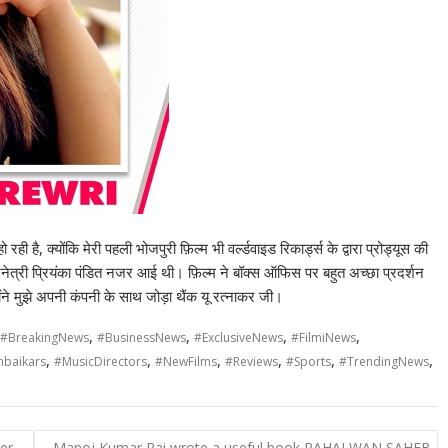
 रही है, क्योंकि मेरी पहली भोजपुरी फ़िल्म भी वर्ल्डवाइड रिकार्ड्स के द्वारा प्रोड्यूस की
नेत्री प्रियंका पंडित नजर आई थी। फ़िल्म ने बॉक्स ऑफिस पर बहुत अच्छा प्रदर्शन
ोंने मुझे अपनी कंपनी के साथ जोड़ा थैंक यू रत्नाकर जी।
,
,
,
,
#BreakingNews
#BusinessNews
#ExclusiveNews
#FilmiNews
,
,
,
,
,
,
baikars
#MusicDirectors
#NewFilms
#Reviews
#Sports
#TrendingNews
er
Manoj Kumar Rai wrote a useful book PAHALWAN SAHEB