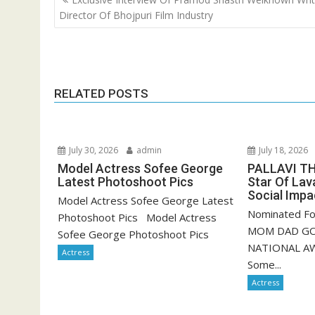
navigation
Director Of Bhojpuri Film Industry
RELATED POSTS
July 30, 2026
admin
July 18, 2026
Model Actress Sofee George
PALLAVI TH
Latest Photoshoot Pics
Star Of Lav
Social Impac
Model Actress Sofee George Latest
Nominated Fo
Photoshoot Pics Model Actress
MOM DAD GO
Sofee George Photoshoot Pics
NATIONAL AW
Actress
Some...
Actress