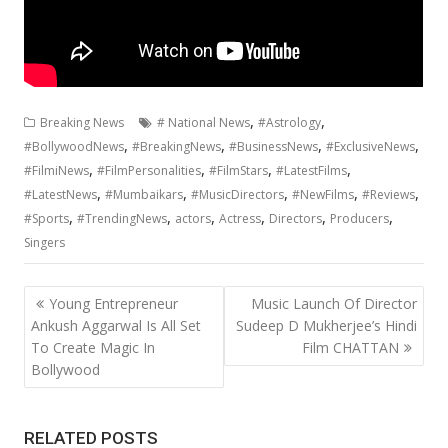
,
,
Breaking News
# National News
#Astrology
,
,
,
,
#BollywoodNews
#BreakingNews
#BusinessNews
#ExclusiveNews
,
,
,
,
#FilmiNews
#FilmPersonalities
#FilmStars
#LatestFilms
,
,
,
,
,
#LatestNews
#Mumbaikars
#MusicDirectors
#NewFilms
#Reviews
,
,
,
,
,
,
#Sports
#TrendingNews
actors
Actress
Directors
Producers
Singers
Post
Young Entrepreneur
Music Launch Of Director
navigation
Ankush Aggarwal Is All Set
Sudeep D Mukherjee’s Hindi
To Create Magic In
Film CHATTAN
Bollywood
RELATED POSTS