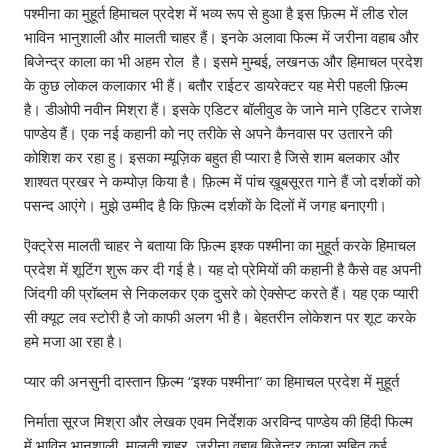
पश्मीना का मुहूर्त हिमाचल प्रदेश में भव्य रूप से हुआ है इस फ़िल्म में लीड रोल
भाविन भानुशाली और मालती चाहर हैं। इनके अलावा फिल्म में जरीना वहाब और
बिजेन्द्र काला का भी अहम रोल है। इसमे मुम्बई, लखनऊ और हिमाचल प्रदेश
के कुछ लोकल कलाकार भी हैं। बतौर राईटर डायरेक्टर यह मेरी पहली फ़िल्म
है। डीओपी नवीन मिश्रा हैं। इसके एडिटर बॉलीवुड के जाने माने एडिटर राजेश
पाण्डेय हैं। एक नई कहानी को नए तरीके से अपने कैनवास पर उतारने की
कोशिश कर रहा हु। इसका म्यूज़िक बहुत ही प्यारा है जिसे शाम बलकार और
शाश्वत प्रखर ने कम्पोज़ किया है। फ़िल्म में पांच ख़ूबसूरत गाने हैं जो दर्शकों को
पसन्द आएंगे। मुझे उम्मीद है कि फ़िल्म दर्शकों के दिलों में जगह बनाएगी।
ऎक्ट्रेस मालती चाहर ने बताया कि फ़िल्म इश्क पश्मीना का मुहूर्त करके हिमाचल
प्रदेश में शूटिंग शुरू कर दी गई है। यह दो प्रेमियों की कहानी है कैसे वह अपनी
जिंदगी की प्रॉब्लम से निकलकर एक दुसरे को ऐक्सेप्ट करते हैं। यह एक प्यारी
सी क्यूट लव स्टोरी है जो काफी अलग भी है। बेहतरीन लोकेशन पर शूट करके
हमे मजा आ रहा है।
प्यार की अनसुनी दास्तान फ़िल्म “इश्क पश्मीना” का हिमाचल प्रदेश में मुहूर्त
निर्माता सूरज मिश्रा और लेखक एवम निर्देशक अरविन्द पाण्डेय की हिंदी फिल्म
में भाविन भानुशाली, मालती चाहर, जरीना वहाब,बिजेन्द्र काला,सहित कई