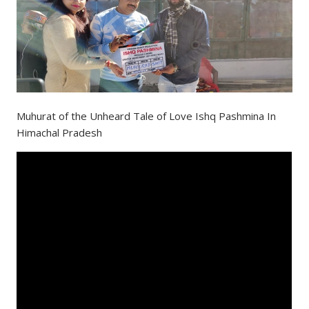
Muhurat of the Unheard Tale of Love Ishq Pashmina In
Himachal Pradesh