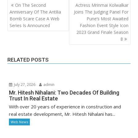
Post
On The Second
Actress Mrinmai Kolwalkar
navigation
Anniversary Of The Antilia
Joins The Judging Panel For
Bomb Scare Case A Web
Pune’s Most Awaited
Series Is Announced
Fashion Event Style Icon
2023 Grand Finale Season
8
RELATED POSTS
July 27, 2026
admin
Mr. Hitesh Nihalani: Two Decades Of Building
Trust In Real Estate
With over 20 years of experience in construction and
real estate development, Mr. Hitesh Nihalani has...
Web News