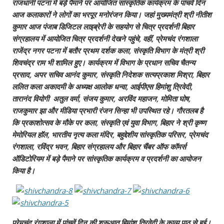
राजधानी पटना में बड़े पैमाने पर आयोजित सांस्‍कृतिक कार्यक्रम के पांचवें दिन
आज कलाकारों ने लोगों का भरपूर मनोरंजन किया। जहां मुख्‍यमंत्री श्री नीतीश
कुमार आज पंजाब डिजिटल लाइब्रेरी के सहयोग से चित्र प्रदर्शनी बिहार
संग्रहालय में आयोजित चित्र प्रदर्शनी देखने पहुंचे, वहीं, प्रेमचंद रंगशाला
राजेंद्र नगर पटना में बतौर प्रथम दर्शक कला, संस्‍कृति विभाग के मंत्री श्री
शिवचंद्र राम भी शामिल हुए। कार्यक्रम में विभाग के प्रधान सचिव चैतन्‍य
प्रसाद, अपर सचिव आनंद कुमार, संस्‍कृति निदेशक सत्‍यप्रकाश मिश्रा, बिहार
ललित कला अकादमी के अध्‍यक्ष आलोक धन्‍वा, आईपीएस हिमांशु त्रिवेदी,
तारानंद वियोगी अतुल वर्मा, संजय कुमार, अरविंद महाजन, मोमिता घोष,
राजकुमार झा और मीडिया प्रभारी रंजन सिन्‍हा भी उपस्थित रहे। गौरतलब है
कि प्रकाशोत्‍सव के मौके पर कला, संस्‍कृति एवं युवा विभाग, बिहार ने श्री कृष्‍ण
मेमोरियल हॉल, भारतीय नृत्‍य कला मंदिर, बहुद्देशीय सांस्‍कृतिक परिसर, प्रेमचंद
रंगशाला, रविंद्र भवन, बिहार संग्रहालय और बिहार चैंबर ऑफ कॉमर्स
ऑडिटोरियम में बड़े पैमाने पर सांस्‍कृतिक कार्यक्रम व प्रदर्शनी का आयोजन
किया है।
प्रेमचंद रंगशाला में पांचवें दिन की शुरूआत हिमांशु त्रिवेदी के काव्‍य पाठ से हुई।