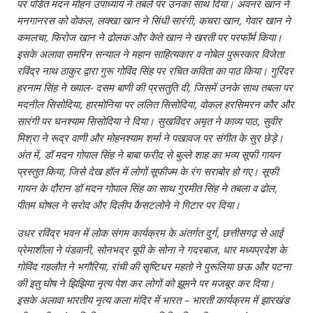
पर पंडित मदन मोहन उपाध्‍याय ने तबले पर उनका साथ दिया। अवनर खान ने
मनगानरस को वोकल, लक्‍खा खान ने सिंधी सारंगी, कचरा खान, गेवार खान ने
कमलचा, फिरोज खान ने ढोलक और केते खान ने खरती पर परफॉर्म किया।
इसके अलावा समरिन सन्‍याल ने महान साहित्‍यकार व नोबेल पुरूस्‍कार विजेता
रविंद्र नाथ ठाकुर द्वारा गुरू गोविंद सिंह पर रचित कविता का पाठ किया। गुरिंदर
हरनाम सिंह ने ख्‍याल- दसम बाणी की प्रसतुति दी, जिसमें उनके साथ तबला पर
मदनील सिसोदिया, हारमोनिया पर ललित सिसोदिया, वोकल हरसिमरन कौर और
सारंगी पर घनश्‍याम सिसोदिया ने दिया। सुखविंदर अमृत ने काव्‍य पाठ, सुवीर
मिश्रा ने रूद्र वाणी और मोहनश्‍याम शर्मा ने पखावज पर संगीत के सुर छेड़े।
अंत में, डॉ मदन गोपाल सिंह ने बाबा फरीद से बुल्‍ले शाह का भव्‍य सूफी गायन
प्रस्‍तुत किया, जिसे देख हॉल में लोगों सूफीज्‍म के रंग सराबोर हो गए। सूफी
गायन के दौरान डॉ मदन गोपाल सिंह का साथ गुरमीत सिंह ने तबला व ढोल,
पीतम घोषल ने सरोद और दिलीप कैसटलोने ने गिटार पर दिया।
उधर रविंद्र भवन में लोक संगम कार्यक्रम के अंतर्गत दुर्ग, छत्तीसगढ़ से आई
प्रेमाशीला ने पंडवानी, सोनभद्र यूपी के सोना ने गदरबाज, धार मध्‍यप्रदेश के
गोविंद गहलौत ने भगौरिया, रांची की सृष्टिधर महतो ने पुरूलिया छऊ और पटना
की इतु घोष ने झिझिया नृत्‍य पेश कर लोगों को झूमने पर मजबूर कर दिया।
इसके अलावा भारतीय नृत्‍य कला मंदिर में भारत – भारती कार्यक्रम में झारखंड