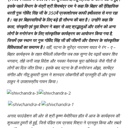
इसके पहले विभाग के मंत्री श्री शिवचंद्र राम ने कहा कि बिहार की ऐतिहासिक
धरती गुरू गोविंद सिंह जी के 350वें प्रकाशोत्‍सव काफी हर्षोल्‍लास से मना रहा
है। यह हर बिहारवासियों के लिए बड़े ही सौभग्‍य की बात है। उन्‍होंने कहा कि
कला, संस्‍कृति एवं युवा विभाग ने बाहर से आए श्रद्धालुओं और दर्शन को अन्‍य
लोगों के मनोरंजन के लिए सांस्‍कृतिक कार्यक्रम का आयोजन किया गया है,
जिसमें एक स्‍थान पर गुरू गोविंद सिंह जी की जीवनी और देशभर के सांस्‍कृतिक
विविधताओं का समागम है।
वहीं, पटना के सुरेंद्र नारायण यादव ने रंग – ए –
बिहार कार्यक्रम के तहत मैथिली लोकगीत जब तक सुग्‍गा वेद पढ़ावें चाकर शिव
भगवान, तोहे जनी जाह विदेश और नवका नेवानक चुरा खोयेवऊं जैसे गीतों से
लोगों का दिल जीत लिया। इसके बाद पटना के ही मनोरंजन ओझा, सत्‍येंद्र
संगीत और नीतू कुमारी नूतन ने शानदार लोकगीतों की प्रस्‍तुति दी और पूनम
ठाकुर ने उपशास्‍त्रीय गायन किया।
अनाद फाउंडेशन की ओर से श्री कृष्‍ण मेमोरियल हॉल में आज के कार्यक्रम की
शुरूआत ठुमरी से हुई, जिसे पंडित राम प्रसाद मिश्रा ने प्रस्‍तुत किया और तबले