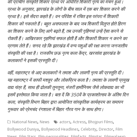
की प्राचीन संस्‍कृति शिकार प्रथा पर अधिरित शिकारी नृत्‍य का मंचन हुआ।
प्रथा के अनुसार, झारखंड के लोगों के बीच साल में एक बार शिकार करने की
प्रथा है। इसे सेंदरा कहते हैं। वन परिवेश में रचित इस परंपरा में शिकारी
शिकार को नकलते हैं। बहुत असफलता के बाद जब शिकारी विलुप्‍त होते हिरण
का शिकार करने के लिए आगे बढ़ते हैं, तब उनकी गृहिणयां उन्‍हें ऐसा करने से
रोकती हैं। आखिरकार गृहणियां सफल होती हैं और शिकारी शिकार न करने का
प्रणाम लेते हैं। सनद रहे कि झारखंड में वन्‍य पशुओं की रक्षा करना जनजातीय
संस्‍कृति की रक्षा है। राजकीय छऊ नृत्‍य कला केंद्र, खरसांवा झारखंड के
कलाकारों ने इसकी प्रस्‍तुति दी।
वहीं, महाराष्‍ट्र से आए कलाकारों ने तमाश और लावणी नृत्‍य की प्रस्‍तुति दी।
यह महाराष्‍ट्र में काफी मशहूर और लोकप्रिय कला है। तमाशा के लावणी प्रमुख
वाद्य यंत्र हैं, साथ ही ढोलकी तुनतुना, मंजरी हार्मोनियम जैसे लोकवाद्य का भी
इसमें इस्‍तेमाल किया जाता है। बता दें कि 350वें के प्रकाशोत्‍सव के अंतिम दिन
कला, संस्‍कृति विभाग बिहार द्वारा आयोजित सांस्‍कृतिक कार्यक्रम का समापन
गुरूवार को प्रेमचंद रंगशाला में बिहार गौरव गान के साथ होगा।
,
,
,
,
National News
News
actors
Actress
Bhojpuri Films
,
,
,
,
Bollywood Duniya
Bollywood Headlines
Celebrity
Director
Film
,
,
,
,
,
,
News
Film Stars
film-personalities
Filmfacts
filmstar
Filmwalaexp