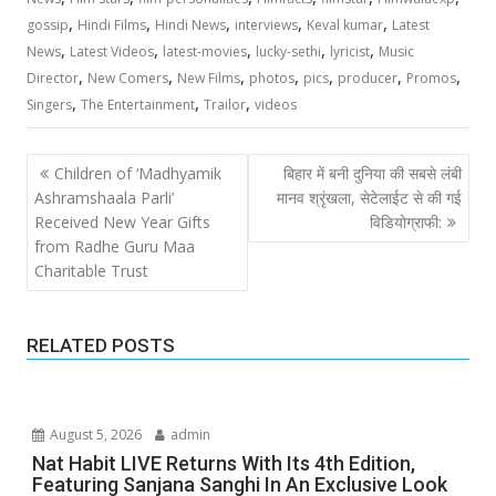
,
,
,
,
,
gossip
Hindi Films
Hindi News
interviews
Keval kumar
Latest
,
,
,
,
,
News
Latest Videos
latest-movies
lucky-sethi
lyricist
Music
,
,
,
,
,
,
,
Director
New Comers
New Films
photos
pics
producer
Promos
,
,
,
Singers
The Entertainment
Trailor
videos
Post
Children of ‘Madhyamik
बिहार में बनी दुनिया की सबसे लंबी
navigation
Ashramshaala Parli’
मानव श्रृंखला, सेटेलाईट से की गई
Received New Year Gifts
विडियोग्राफी:
from Radhe Guru Maa
Charitable Trust
RELATED POSTS
August 5, 2026
admin
Nat Habit LIVE Returns With Its 4th Edition,
Featuring Sanjana Sanghi In An Exclusive Look