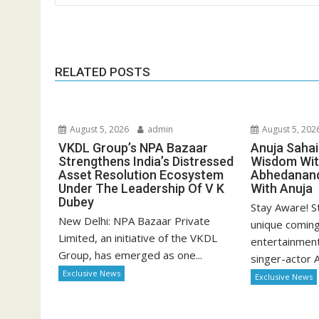
navigation
RELATED POSTS
August 5, 2026
admin
August 5, 202
VKDL Group’s NPA Bazaar
Anuja Sahai 
Strengthens India’s Distressed
Wisdom Wit
Asset Resolution Ecosystem
Abhedanand
Under The Leadership Of V K
With Anuja
Dubey
Stay Aware! St
New Delhi: NPA Bazaar Private
unique coming
Limited, an initiative of the VKDL
entertainment,
Group, has emerged as one...
singer-actor A
Exclusive News
Exclusive News