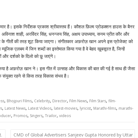
 है। इसके निर्देशक प्रकाश श्रीवास्तव हैं। कौशल फ़िल्म प्रोडक्शन हाउस के बैनर
िया, अविनाश शाही, अरविंदर सिंह, धनन्जय सिंह, अक्षय उपाध्याय, सनम प्रीत कौर और
ो के गीतों की तरह शूट किया जाएगा। संगीतकार अफ़रोज़ खान अपने इस प्रोजेक्ट को
ूजिक एलबम में जिन शब्दों का इस्तेमाल किया गया है वे बेहद खूबसूरत है, जिन्हें
 और दर्शको के दिलो को छू जाएंगे।
पोज़ किया है अफ़रोज़ खान ने। इस गीत में उत्साह और विकास की बात की गई है साथ ही जैसा
 कि संयुक्त रहने से किस तरह विकास संभव है।
,
,
,
,
,
,
ess
Bhojpuri Films
Celebrity
Director
Film News
Film Stars
film-
,
,
,
,
,
,
ws
Latest News
Latest Videos
latest-movies
lyricist
Marathi-films
marathi-
,
,
,
,
oducer
Promos
Singers
Trailor
videos
t.
CMD of Global Advertisers Sanjeev Gupta Honored by Uttar