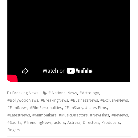
,
,
Breaking News
# National News
#Astrology
,
,
,
,
#BollywoodNews
#BreakingNews
#BusinessNews
#ExclusiveNews
,
,
,
,
#FilmiNews
#FilmPersonalities
#FilmStars
#LatestFilms
,
,
,
,
,
#LatestNews
#Mumbaikars
#MusicDirectors
#NewFilms
#Reviews
,
,
,
,
,
,
#Sports
#TrendingNews
actors
Actress
Directors
Producers
Singers