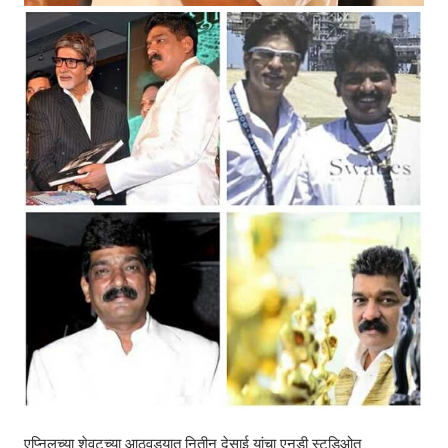
एप्निलच्या शेवटच्या आठवड्यात नितीन देसाई यांचा एनडी स्टुडिओत