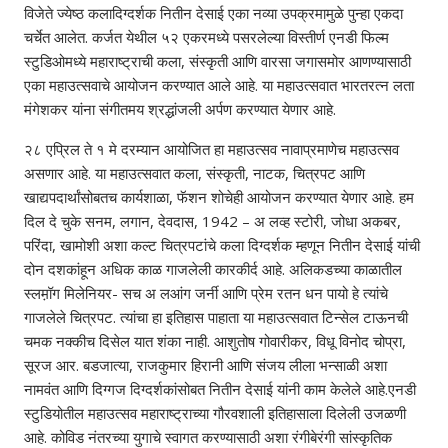
विजेते ज्येष्ठ कलादिग्दर्शक नितीन देसाई एका नव्या उपक्रमामुळे पुन्हा एकदा
चर्चेत आलेत. कर्जत येथील ५२ एकरमध्ये पसरलेल्या विस्तीर्ण एनडी फिल्म
स्टुडिओमध्ये महाराष्ट्राची कला, संस्कृती आणि वारसा जगासमोर आणण्यासाठी
एका महाउत्सवाचे आयोजन करण्यात आले आहे. या महाउत्सवात भारतरत्न लता
मंगेशकर यांना संगीतमय श्रद्धांजली अर्पण करण्यात येणार आहे.
२८ एप्रिल ते १ मे दरम्यान आयोजित हा महाउत्सव नावाप्रमाणेच महाउत्सव
असणार आहे. या महाउत्सवात कला, संस्कृती, नाटक, चित्रपट आणि
खाद्यपदार्थांसोबतच कार्यशाळा, फॅशन शोचेही आयोजन करण्यात येणार आहे. हम
दिल दे चुके सनम, लगान, देवदास, 1942 – अ लव्ह स्टोरी, जोधा अकबर,
परिंदा, खामोशी अशा कल्ट चित्रपटांचे कला दिग्दर्शक म्हणून नितीन देसाई यांची
दोन दशकांहून अधिक काळ गाजलेली कारकीर्द आहे. अलिकडच्या काळातील
स्लम़ॉग मिलेनियर- सच अ लआंग जर्नी आणि प्रेम रतन धन पायो हे त्यांचे
गाजलेले चित्रपट. त्यांचा हा इतिहास पाहाता या महाउत्सवात टिन्सेल टाऊनची
चमक नक्कीच दिसेल यात शंका नाही. आशुतोष गोवारीकर, विधू विनोद चोप्रा,
सूरज आर. बडजात्या, राजकुमार हिरानी आणि संजय लीला भन्साळी अशा
नामवंत आणि दिग्गज दिग्दर्शकांसोबत नितीन देसाई यांनी काम केलेले आहे.एनडी
स्टुडियोतील महाउत्सव महाराष्ट्राच्या गौरवशाली इतिहासाला दिलेली उजळणी
आहे. कोविड नंतरच्या युगाचे स्वागत करण्यासाठी अशा रंगीबेरंगी सांस्कृतिक