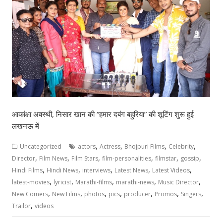
आकांक्षा अवस्थी, निसार खान की “हमार दबंग बहुरिया” की शूटिंग शुरू हुई
लखनऊ में
,
,
,
,
Uncategorized
actors
Actress
Bhojpuri Films
Celebrity
,
,
,
,
,
,
Director
Film News
Film Stars
film-personalities
filmstar
gossip
,
,
,
,
,
Hindi Films
Hindi News
interviews
Latest News
Latest Videos
,
,
,
,
,
latest-movies
lyricist
Marathi-films
marathi-news
Music Director
,
,
,
,
,
,
,
New Comers
New Films
photos
pics
producer
Promos
Singers
,
Trailor
videos