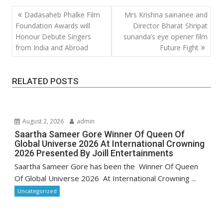
Post
Dadasaheb Phalke Film
Mrs Krishna sainanee and
navigation
Foundation Awards will
Director Bharat Shripat
Honour Debute Singers
sunanda’s eye opener film
from India and Abroad
Future Fight
RELATED POSTS
August 2, 2026
admin
Saartha Sameer Gore Winner Of Queen Of
Global Universe 2026 At International Crowning
2026 Presented By Joill Entertainments
Saartha Sameer Gore has been the Winner Of Queen
Of Global Universe 2026 At International Crowning ...
Uncategorized